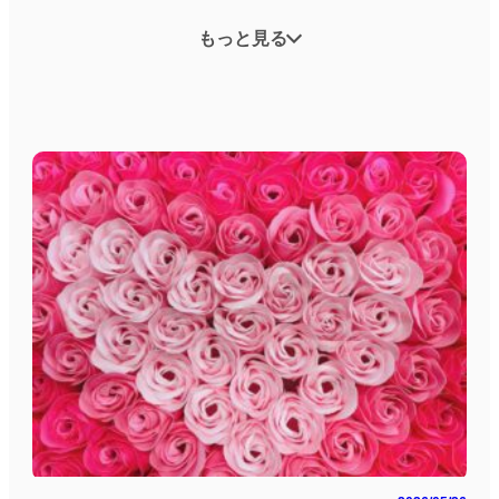
愛と人生
元探偵カウンセラーの視点
思考、感情、身体の回復
離婚の迷い
浮気発覚後の夫婦関係
浮気、不倫の心理と背景
もっと見る
浮気を疑う、浮気が発覚する
Other